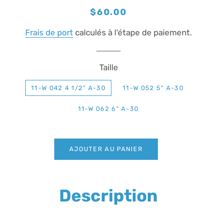
Prix
Prix
$60.00
régulier
réduit
Frais de port
calculés à l'étape de paiement.
Taille
11-W 042 4 1/2" A-30
11-W 052 5" A-30
11-W 062 6" A-30
AJOUTER AU PANIER
Description