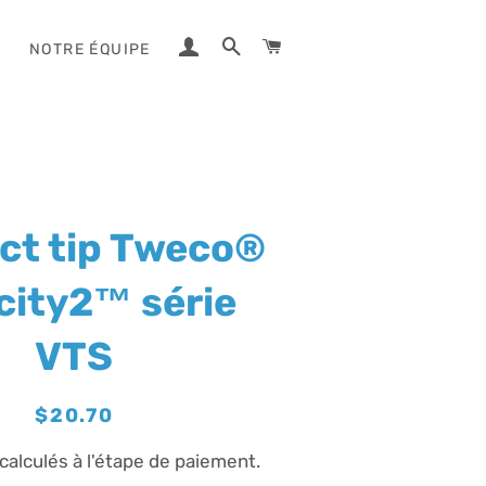
SE CONNECTER
RECHERCHER
PANIER
NOTRE ÉQUIPE
ct tip Tweco®
city2™ série
VTS
Prix
Prix
$20.70
régulier
réduit
calculés à l'étape de paiement.