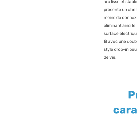
arc lisse et stable
présente un chem
moins de connexi
éliminant ainsi le
surface électriqu
fil avec une doub
style drop-in peu
de vie.
P
cara