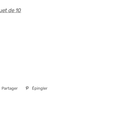
uet de 10
Partager
Partager
Épingler
Épingler
sur
sur
Facebook
Pinterest