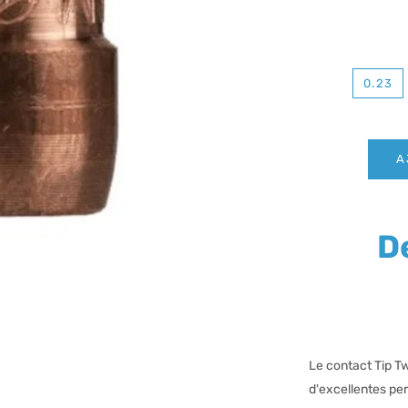
0.23
A
D
Le contact Tip T
d'excellentes pe