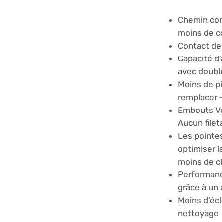
Chemin con
moins de c
Contact de
Capacité d’
avec doubl
Moins de p
remplacer 
Embouts Ve
Aucun filet
Les pointe
optimiser l
moins de 
Performanc
grâce à un 
Moins d'éc
nettoyage