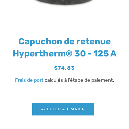
Capuchon de retenue
Hypertherm® 30 - 125 A
Prix
Prix
$74.83
régulier
réduit
Frais de port
calculés à l'étape de paiement.
AJOUTER AU PANIER