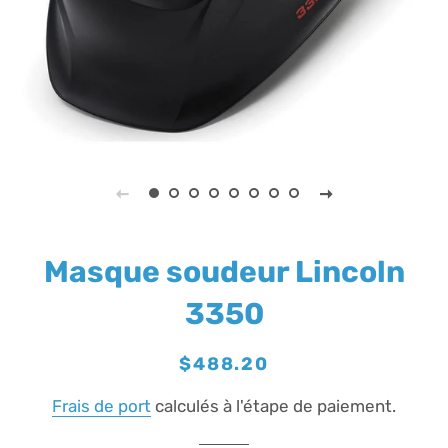
Masque soudeur Lincoln
3350
Prix
Prix
$488.20
régulier
réduit
Frais de port
calculés à l'étape de paiement.